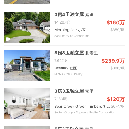
3房4卫独立屋
素里
$160万
14,287呎
Morningside 小区
$359/呎
eXp Realty of Canada Inc.
8房8卫独立屋
北素里
$239.9万
7,642呎
Whalley 社区
$386/呎
RE/MAX 2000 Realty
3房3卫独立屋
素里
$120万
7,133呎
Bear Creek Green Timbers 社区
$674/呎
Sutton Group - Supreme Realty Corporation