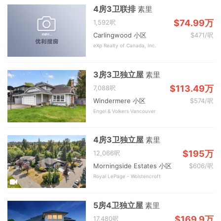
4房3卫联排
素里
$74.99万
1,592呎
Carlingwood 小区
$471/呎
eXp Realty of Canada, Inc.
3房3卫独立屋
素里
$113.49万
7,088呎
Windermere 小区
$574/呎
Engel & Volkers Vancouver
4房3卫独立屋
素里
$195万
12,066呎
Morningside Estates 小区
$606/呎
Royal LePage - Wolstencroft
5房4卫独立屋
素里
$169.9万
17,480呎