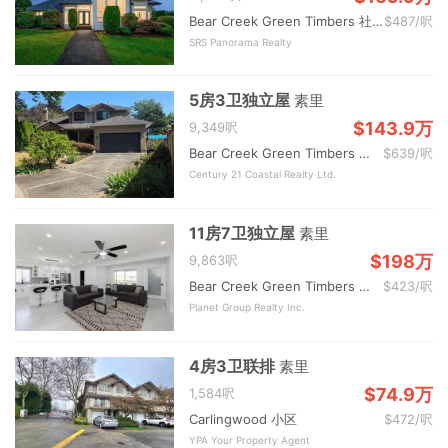
Bear Creek Green Timbers 社区
$487/呎
SRS Panorama Realty
5房3卫独立屋
素里
$143.9万
9,349呎
Bear Creek Green Timbers 社区
$639/呎
Century 21 Coastal Realty Ltd.
11房7卫独立屋
素里
$198万
9,863呎
Bear Creek Green Timbers 社区
$423/呎
Planet Group Realty Inc.
4房3卫联排
素里
$74.9万
1,584呎
Carlingwood 小区
$472/呎
YPA Your Property Agent