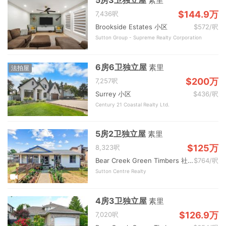
5房3卫独立屋
素里
$144.9万
7,436呎
Brookside Estates 小区
$572/呎
Sutton Group - Supreme Realty Corporation
6房6卫独立屋
素里
法拍屋
$200万
7,257呎
Surrey 小区
$436/呎
Century 21 Coastal Realty Ltd.
5房2卫独立屋
素里
$125万
8,323呎
Bear Creek Green Timbers 社区
$764/呎
Sutton Centre Realty
4房3卫独立屋
素里
$126.9万
7,020呎