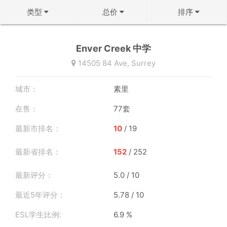
类型
总价
排序
不限
不限
↻ 默认排序
Enver Creek 中学
公寓
50万以下
↓ 房龄从新到旧
14505 84 Ave,
Surrey
联排
50-100万
↑ 价格从低到高
城市：
素里
双拼屋
100-150万
↓ 价格从高到低
在售：
77套
独立屋
150-200万
↓ 面积从大到小
最新市排名：
10
/ 19
200-300万
↑ 面积从小到大
确定
最新省排名：
152
/ 252
300-500万
确定
最新评分：
5.0 / 10
500万以上
最近5年评分：
5.78 / 10
确定
ESL学生比例:
6.9 %