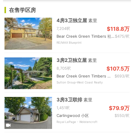
在售学区房
4房3卫独立屋
素里
$118.8万
7,204呎
Bear Creek Green Timbers 社区
$475/呎
RE/MAX Blueprint
3房2卫独立屋
素里
$107.5万
8,705呎
Bear Creek Green Timbers 社区
$693/呎
Sutton Group-West Coast Realty
3房3卫联排
素里
$79.9万
1,451呎
Carlingwood 小区
$550/呎
Royal LePage - Wolstencroft