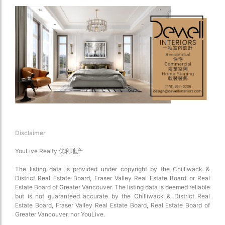
↑ 面积从小到大
阿伯茨福
枫树岭
匹特草原
↓ 卧室从多到少
↑ 卧室从少到多
米逊
奇利瓦克
斯阔米什
确定
↓ 最新发布
威斯勒
确定
↓ 最近更新
Disclaimer
YouLive Realty 优利地产
The listing data is provided under copyright by the Chilliwack &
District Real Estate Board, Fraser Valley Real Estate Board or Real
Estate Board of Greater Vancouver. The listing data is deemed reliable
but is not guaranteed accurate by the Chilliwack & District Real
Estate Board, Fraser Valley Real Estate Board, Real Estate Board of
Greater Vancouver, nor YouLive.