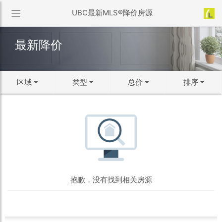
UBC最新MLS®降价房源
最新降价
区域
类型
总价
排序
↻ 默认排序
区域选择
类型选择
价格范围
↓ 降幅从大到小
50万以下
温市中心
公寓
50-75万
温西
联排
75-100万
双拼屋
温东
↓ 房龄从新到旧
100-150万
独立屋
西温
150-200万
北温
200-300万
本拿比
↑ 价格从低到高
300-500万
列治文
500-1000万
新西敏
1000万以上
素里
抱歉，没有找到相关房源
↓ 价格从高到低
确定
白石
高贵林
满地宝
↓ 面积从大到小
确定
高贵林港
三角洲
兰里