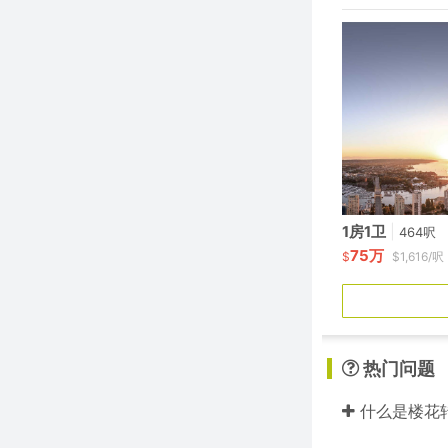
1房1卫
|
464呎
75万
$
$1,616/呎
热门问题
什么是楼花