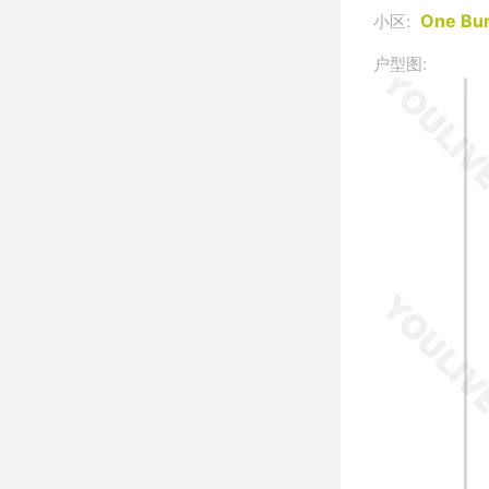
One Bur
小区:
户型图: