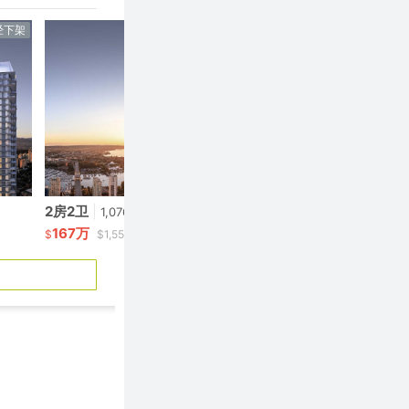
经下架
已经下架
2房2卫
|
2房2卫
|
1,076呎
1,08
167万
199万
$
$1,552/呎
$
$1,84