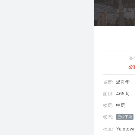
类
公
城市:
温哥华
面积:
465呎
楼层:
中层
状态:
已经下架
社区:
Yaletow