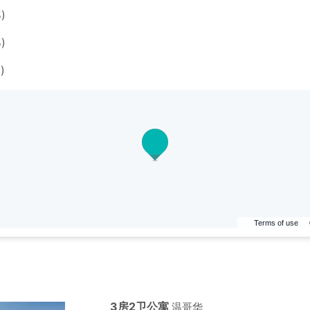
)
)
)
Terms of use
3房2卫公寓
温哥华