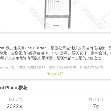
own 标志性项目One Burrard，是位处黄金地段的高端商住楼盘，
个单元，全楼配有6部高速电梯、中央空调、昼夜安保、豪华会所
0层以上的单元皆有无敌山景海景，是现代都市生活的上佳之选。
udio户型，室内面积465呎，预计2021年交房，叫价$77.88万
显示全部
rd Place 楼花
预计交房
楼花转让
2022
7
年
套