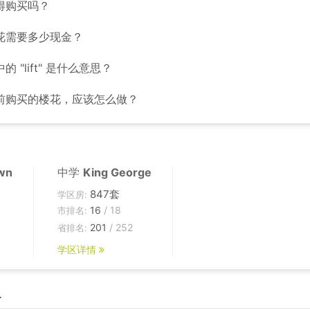
得购买吗？
花需要多少现金？
 "lift" 是什么意思？
前购买的楼花，应该怎么做？
wn
中学
King George
847套
学区房:
16
/ 18
市排名:
201
/ 252
省排名:
学区详情
边