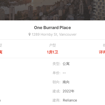
One Burrard Place
1289 Hornby St,
Vancouver
型
户型
寓
1房1卫
详
类型:
公寓
单价:
--
朝向:
南向
建成:
2022年
n
建商:
Reliance