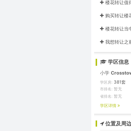
楼花转让值
购买转让楼
楼花转让当中的
我想转让之
学区信息
小学
Crossto
381套
学区房:
暂无
市排名:
暂无
省排名:
学区详情
位置及周