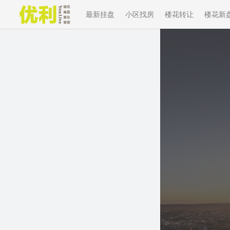
最新挂盘
小区找房
楼花转让
楼花新