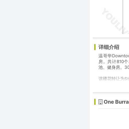
详细介绍
温哥华Downt
房。共计810
池、健身房。3
该楼花转让为St
One Burra