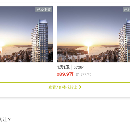
已经下架
已
1房1卫
|
570呎
89.9万
$
$1,577/呎
查看7套楼花转让
转让？