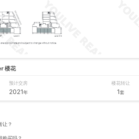
er 楼花
预计交房
楼花转让
2021
1
年
套
转让？
得购买吗？