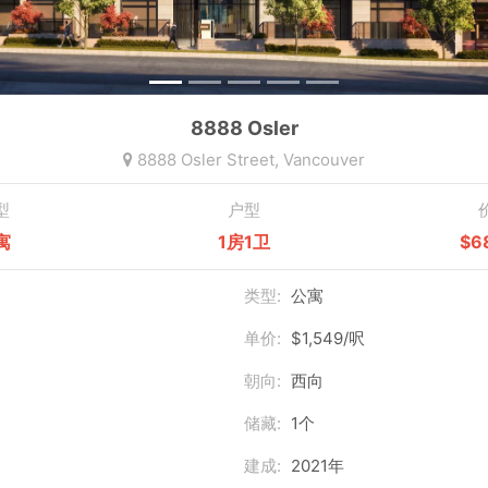
8888 Osler
8888 Osler Street,
Vancouver
型
户型
寓
1房1卫
$6
类型:
公寓
单价:
$1,549/呎
朝向:
西向
储藏:
1个
建成:
2021年