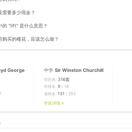
花需要多少现金？
 "lift" 是什么意思？
前购买的楼花，应该怎么做？
oyd George
中学
Sir Winston Churchill
316套
学区房:
9
/ 18
市排名:
1
131
/ 252
省排名:
学区详情
边