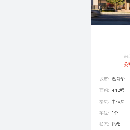
类
公
城市:
温哥华
面积:
442呎
楼层:
中低层
车位:
1个
状态:
尾盘