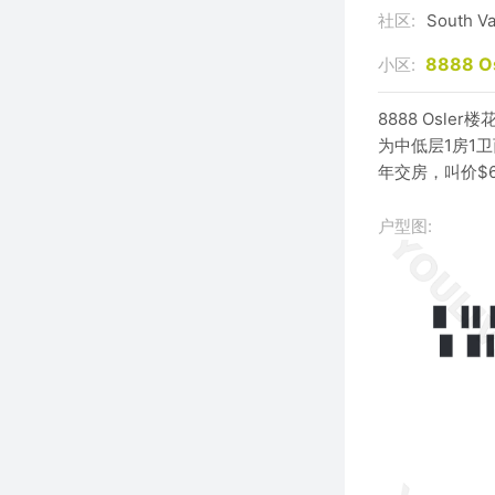
社区:
South V
8888 O
小区:
8888 Osle
为中低层1房1卫
年交房，叫价$6
户型图: