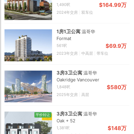
$164.99万
1,490呎
2024年交房
|
双车位
1房1卫公寓
温哥华
Format
$69.9万
561呎
Choose view
2023年交房
|
中高层
|
带车位
Map view
Satellite
3房3卫公寓
温哥华
Traffic conditions
Oakridge Vancouver
Show traffic incidents
$580万
1,848呎
2025年交房
|
高层
3房3卫公寓
温哥华
平价转让
Oak + 52
$148万
1,381呎