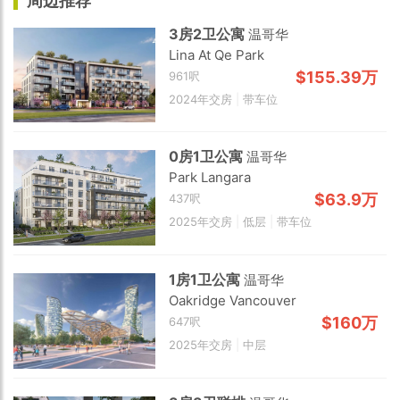
周边推荐
3房2卫公寓
温哥华
Lina At Qe Park
$155.39万
961呎
2024年交房
|
带车位
0房1卫公寓
温哥华
Park Langara
$63.9万
437呎
2025年交房
|
低层
|
带车位
1房1卫公寓
温哥华
Oakridge Vancouver
$160万
647呎
2025年交房
|
中层