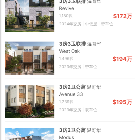
3房3卫联排
温哥华
Revive
$172万
1,180呎
2024年交房
|
中低层
|
带车位
3房3卫联排
温哥华
West Oak
2 km
$194万
1,496呎
2023年交房
|
带车位
3房2卫公寓
温哥华
Avenue 33
$195万
1,239呎
2023年交房
|
双车位
3房2卫公寓
温哥华
Modus