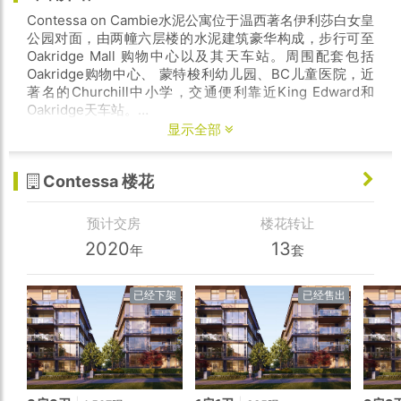
Contessa on Cambie水泥公寓位于温西著名伊利莎白女皇
公园对面，由两幢六层楼的水泥建筑豪华构成，步行可至
Oakridge Mall 购物中心以及其天车站。周围配套包括
Oakridge购物中心、 蒙特梭利幼儿园、BC儿童医院，近
著名的Churchill中小学，交通便利靠近King Edward和
Oakridge天车站。
显示全部
该楼花为1房1卫+书房东向户型，室内面积721呎。项目预
计2020年底交付，叫价$89万
Contessa 楼花
预计交房
楼花转让
2020
13
年
套
已经下架
已经售出