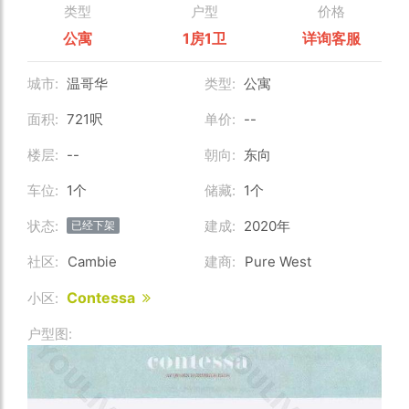
类型
户型
价格
公寓
1房1卫
详询客服
城市:
温哥华
类型:
公寓
面积:
721呎
单价:
--
楼层:
--
朝向:
东向
车位:
1个
储藏:
1个
状态:
建成:
2020年
已经下架
社区:
Cambie
建商:
Pure West
Contessa
小区:
户型图: