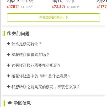
3房3卫
|
1房1卫
|
2房2
1,507呎
635呎
175万
72.8万
117
$
$1,161/呎
$
$1,146/呎
$
查看13套楼花转让
热门问题
什么是楼花转让？
楼花转让值得购买吗？
购买转让楼花需要多少现金？
楼花转让当中的 "lift" 是什么意思？
我想转让之前购买的楼花，应该怎么做？
学区信息