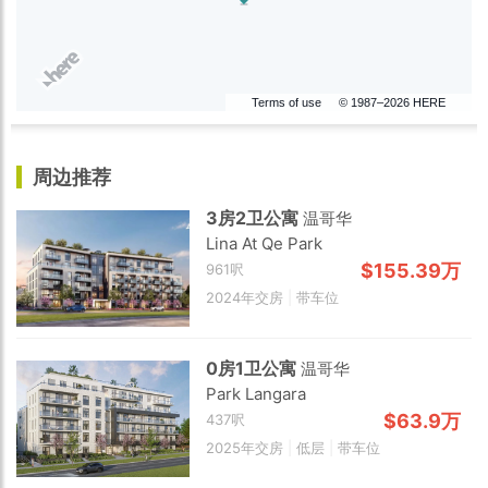
Terms of use
© 1987–2026 HERE
周边推荐
3房2卫公寓
温哥华
Lina At Qe Park
$155.39万
961呎
2024年交房
|
带车位
0房1卫公寓
温哥华
Park Langara
$63.9万
437呎
2025年交房
|
低层
|
带车位