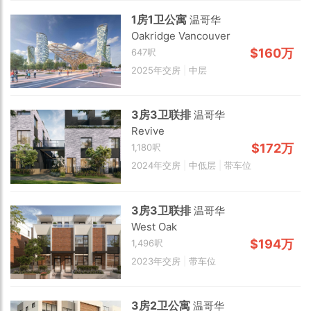
1房1卫公寓
温哥华
Oakridge Vancouver
$160万
647呎
2025年交房
|
中层
3房3卫联排
温哥华
Revive
$172万
1,180呎
2024年交房
|
中低层
|
带车位
3房3卫联排
温哥华
West Oak
2 km
$194万
1,496呎
2023年交房
|
带车位
3房2卫公寓
温哥华