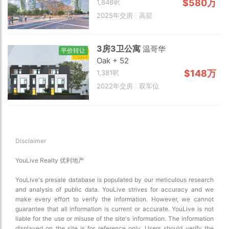
$580万
1,848呎
2025年交房
|
高层
3房3卫公寓
温哥华
平价转让
Oak + 52
$148万
1,381呎
2022年交房
|
双车位
Disclaimer
YouLive Realty 优利地产
YouLive's presale database is populated by our meticulous research
and analysis of public data. YouLive strives for accuracy and we
make every effort to verify the information. However, we cannot
guarantee that all information is current or accurate. YouLive is not
liable for the use or misuse of the site's information. The information
displayed on the site is for reference only. Users should verify the