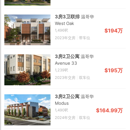
3房3卫联排
温哥华
West Oak
2 km
$194万
1,496呎
2023年交房
|
带车位
3房2卫公寓
温哥华
Avenue 33
$195万
1,239呎
2023年交房
|
双车位
3房2卫公寓
温哥华
Modus
$164.99万
1,490呎
2024年交房
|
双车位