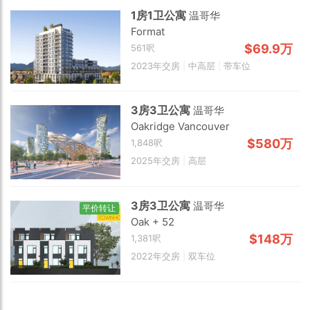
1房1卫公寓
温哥华
Format
$69.9万
561呎
Choose view
2023年交房
|
中高层
|
带车位
Map view
Satellite
3房3卫公寓
温哥华
Traffic conditions
Oakridge Vancouver
Show traffic incidents
$580万
1,848呎
2025年交房
|
高层
3房3卫公寓
温哥华
平价转让
Oak + 52
$148万
1,381呎
2022年交房
|
双车位