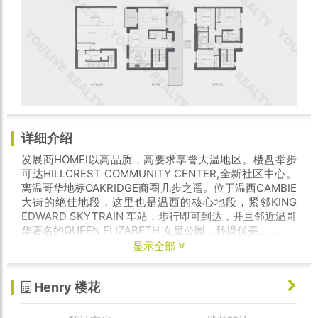
详细介绍
发展商HOMEI以高品质，高要求享誉大温地区。楼盘举步
可达HILLCREST COMMUNITY CENTER,全新社区中心。
离温哥华地标OAKRIDGE商圈几步之遥。位于温西CAMBIE
大街的绝佳地段，这里也是温西的核心地段，紧邻KING
EDWARD SKYTRAIN 车站，步行即可到达，并且邻近温哥
华著名的QUEEN ELIZABETH 女皇公园，环境优美。
显示全部
本楼花为3房3卫联排别墅大户型，室内面积1,441呎，近
400呎大露台，带双车位和储藏室。项目预计2020年秋冬
Henry 楼花
交房，叫价$170万