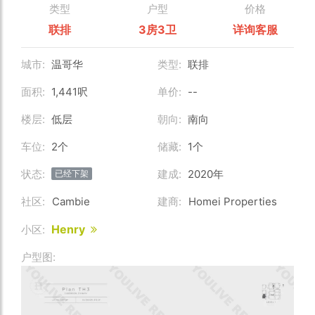
类型
户型
价格
联排
3房3卫
详询客服
城市:
温哥华
类型:
联排
面积:
1,441呎
单价:
--
楼层:
低层
朝向:
南向
车位:
2个
储藏:
1个
状态:
建成:
2020年
已经下架
社区:
Cambie
建商:
Homei Properties
Henry
小区:
户型图: