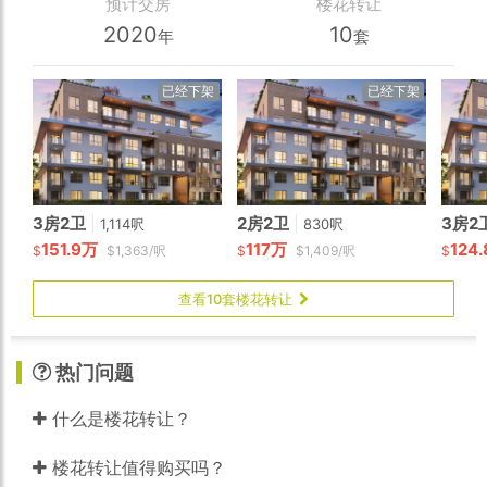
预计交房
楼花转让
2020
10
年
套
已经下架
已经下架
3房2卫
|
2房2卫
|
3房2
1,114呎
830呎
151.9万
117万
124
$
$1,363/呎
$
$1,409/呎
$
查看10套楼花转让
热门问题
什么是楼花转让？
楼花转让值得购买吗？