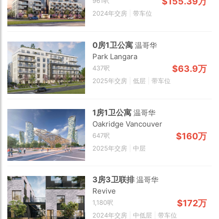
$155.39万
961呎
2024年交房
|
带车位
0房1卫公寓
温哥华
Park Langara
$63.9万
437呎
2025年交房
|
低层
|
带车位
1房1卫公寓
温哥华
Oakridge Vancouver
$160万
647呎
2025年交房
|
中层
3房3卫联排
温哥华
Revive
$172万
1,180呎
2024年交房
|
中低层
|
带车位