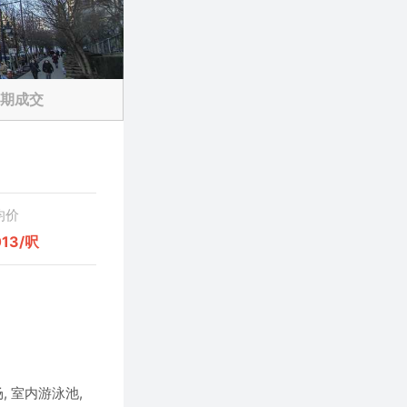
期成交
均价
013/呎
场, 室内游泳池,