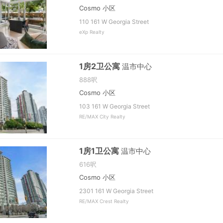
Cosmo 小区
110 161 W Georgia Street
eXp Realty
1房2卫公寓
温市中心
888呎
Cosmo 小区
103 161 W Georgia Street
RE/MAX City Realty
1房1卫公寓
温市中心
616呎
Cosmo 小区
2301 161 W Georgia Street
RE/MAX Crest Realty