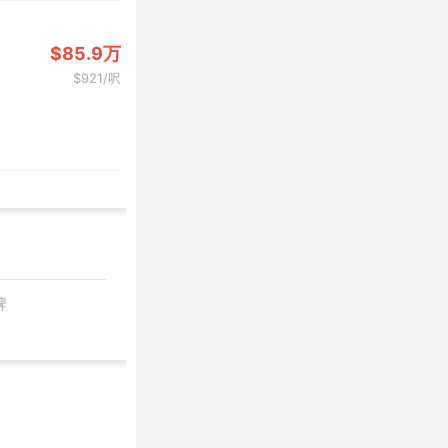
$85.9万
$921/呎
牌