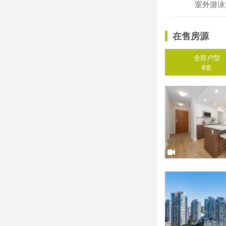
室外游泳池
在售房源
全部户型
8套