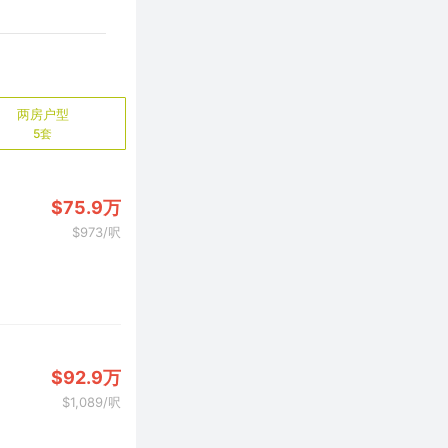
两房
户型
5套
$75.9万
$973/呎
$92.9万
$1,089/呎