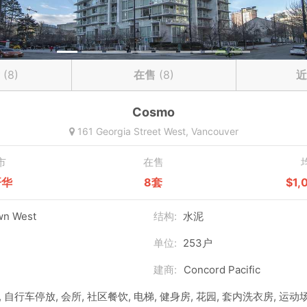
(8)
在售
(8)
近
Cosmo
161 Georgia Street West,
Vancouver
市
在售
哥华
8套
$1,
n West
结构:
水泥
单位:
253户
建商:
Concord Pacific
 自行车停放, 会所, 社区餐饮, 电梯, 健身房, 花园, 套内洗衣房, 运动