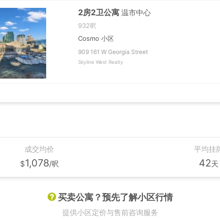
2房2卫公寓
温市中心
932呎
Cosmo 小区
909 161 W Georgia Street
Skyline West Realty
成交均价
平均挂
1,078
42
$
/呎
天
买卖公寓？预先了解小区行情
提供小区定价与售前咨询服务