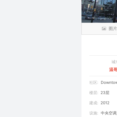
图片
城
温
社区:
Downtow
楼层:
23层
建成:
2012
设施:
中央空调,