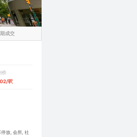
期成交
均价
102/呎
停放, 会所, 社