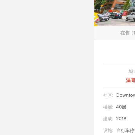
在售
(
城
温
社区:
Downtow
楼层:
40层
建成:
2018
设施:
自行车停放