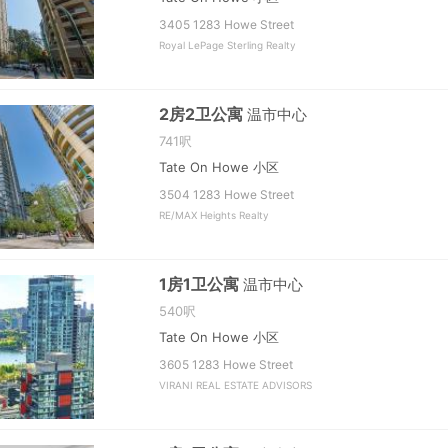
3405 1283 Howe Street
Royal LePage Sterling Realty
2房2卫公寓
温市中心
741呎
Tate On Howe 小区
3504 1283 Howe Street
RE/MAX Heights Realty
1房1卫公寓
温市中心
540呎
Tate On Howe 小区
3605 1283 Howe Street
VIRANI REAL ESTATE ADVISORS