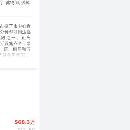
厅, 储物间, 残障
区，占据了市中心近
5分钟即可到达临
景地段之一。距离
周边生活设施齐全，绿
一层、四层和五
健身房和5200
$68.3万
$1,253/呎