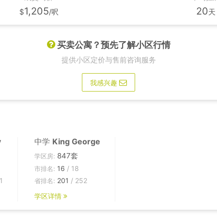
1,205
20
$
/呎
天
买卖公寓？预先了解小区行情
提供小区定价与售前咨询服务
我感兴趣
y
中学
King George
847套
学区房:
16
/ 18
市排名:
1
201
/ 252
省排名:
学区详情