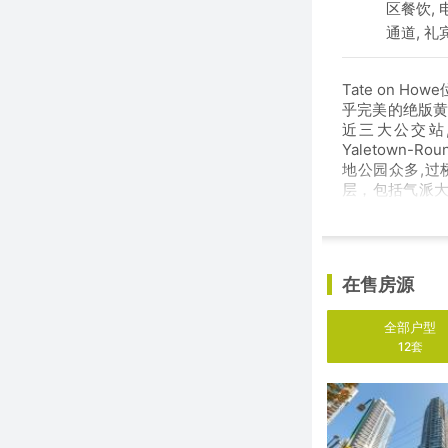
区餐饮, 
通道, 礼
Tate on 
乎完美的绝版黄
近三大公交站,
Yaletown-
地公园众多,
层，包括气派大
尺的花园露台等
在售房源
全部户型
12套