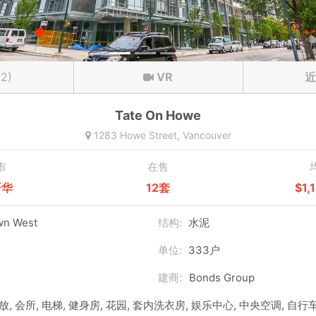
12)
VR
近
Tate On Howe
1283 Howe Street,
Vancouver
市
在售
哥华
12套
$1,
n West
结构:
水泥
单位:
333户
建商:
Bonds Group
, 会所, 电梯, 健身房, 花园, 套内洗衣房, 娱乐中心, 中央空调, 自行车