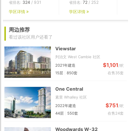
324
/ 931
72
/ 252
省排名:
省排名:
学区详情
学区详情
周边推荐
看过该社区用户还看了
Viewstar
列治文 West Cambie 社区
$1,101
2021年建造
/呎
15层
|
850套
在售35套
One Central
素里 Whalley 社区
$751
2022年建造
/呎
44层
|
550套
在售24套
Woodwards W-32