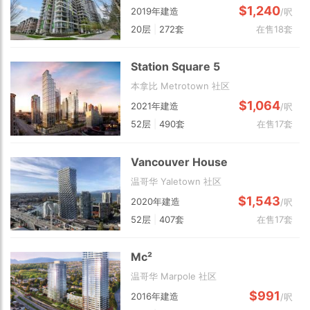
$1,240
2019年建造
/呎
20层
|
272套
在售18套
Station Square 5
本拿比 Metrotown 社区
$1,064
2021年建造
/呎
52层
|
490套
在售17套
Vancouver House
温哥华 Yaletown 社区
$1,543
2020年建造
/呎
52层
|
407套
在售17套
Mc²
温哥华 Marpole 社区
$991
2016年建造
/呎