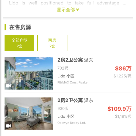
Lido is well positioned to take full advantage of
Vancouver’s coveted urban lifestyle – as well as its
显示全部
spectacular natural surroundings.
在售房源
全部户型
两房
2套
2套
2房2卫公寓
温东
$86万
702呎
Lido 小区
$1,225/呎
RE/MAX Crest Realty
2房2卫公寓
温东
$109.9万
930呎
Lido 小区
$1,181/呎
Oakwyn Realty Ltd.