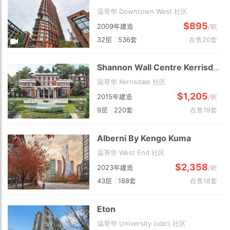
温哥华 Downtown West 社区
$895
2009年建造
/呎
32层
|
536套
在售20套
Shannon Wall Centre Kerrisdale
温哥华 Kerrisdale 社区
$1,205
2015年建造
/呎
9层
|
220套
在售19套
Alberni By Kengo Kuma
温哥华 West End 社区
$2,358
2023年建造
/呎
43层
|
188套
在售18套
Eton
温哥华 University (ubc) 社区