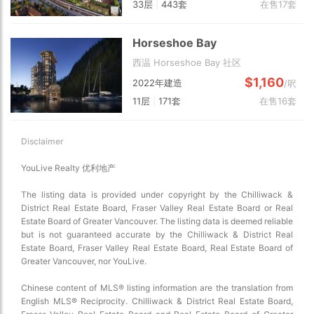
33层
|
443套
在售17套
Horseshoe Bay
西温 Horseshoe Bay 社区
$1,160
2022年建造
/呎
11层
|
171套
在售16套
Disclaimer
YouLive Realty 优利地产
The listing data is provided under copyright by the Chilliwack &
District Real Estate Board, Fraser Valley Real Estate Board or Real
Estate Board of Greater Vancouver. The listing data is deemed reliable
but is not guaranteed accurate by the Chilliwack & District Real
Estate Board, Fraser Valley Real Estate Board, Real Estate Board of
Greater Vancouver, nor YouLive.
Chinese content of MLS® listing information are the translation from
English MLS® Reciprocity. Chilliwack & District Real Estate Board,