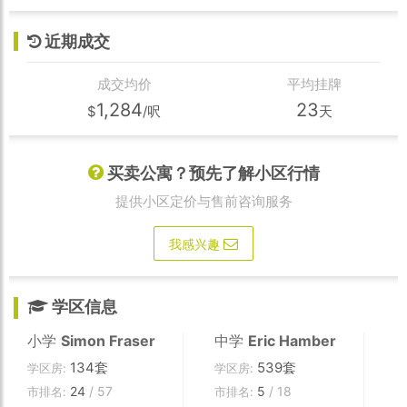
近期成交
成交均价
平均挂牌
1,284
23
$
/呎
天
买卖公寓？预先了解小区行情
提供小区定价与售前咨询服务
我感兴趣
学区信息
小学
Simon Fraser
中学
Eric Hamber
134套
539套
学区房:
学区房:
24
/ 57
5
/ 18
市排名:
市排名: