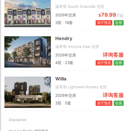
温哥华 South Granville 社区
79.99
2026年交房
$
万起
3层
|
19套
展厅预览
在售
Choose view
Map view
Satellite
Hendry
Traffic conditions
温哥华 Victoria East 社区
Show traffic incidents
详询客服
2026年交房
4层
|
23套
展厅预览
在售
Willa
温哥华 Lightwell Homes 社区
详询客服
2026年交房
3层
|
5套
展厅预览
在售
Disclaimer
YouLive Realty 优利地产