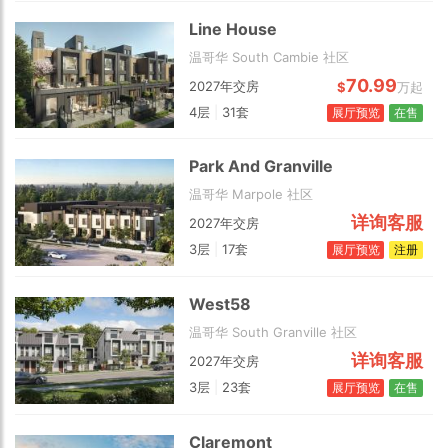
Line House
温哥华 South Cambie 社区
2 km
70.99
2027年交房
$
万起
4层
|
31套
展厅预览
在售
Park And Granville
温哥华 Marpole 社区
详询客服
2027年交房
3层
|
17套
展厅预览
注册
West58
温哥华 South Granville 社区
详询客服
2027年交房
3层
|
23套
展厅预览
在售
Claremont