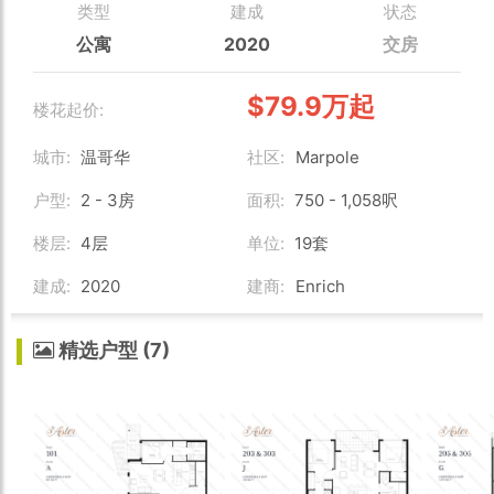
类型
建成
状态
公寓
2020
交房
$79.9万起
楼花起价:
城市:
温哥华
社区:
Marpole
户型:
2 - 3房
面积:
750 - 1,058呎
楼层:
4层
单位:
19套
建成:
2020
建商:
Enrich
精选户型 (7)