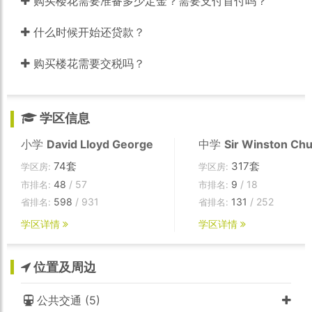
购买楼花需要准备多少定金？需要支付首付吗？
以拿到受大多数著名大学认可的IB文凭，在录取时的考量
和入学后的学分转化都有优势。
什么时候开始还贷款？
ASTER位于温西MARPOLE社区核心位置，由知名建筑设
购买楼花需要交税吗？
计事务所GBL ARCHITECTS设计，是一幢4层高的住宅建
筑，提供19套2-3卧室单位。建筑整体采用西海岸风格搭配
自然元素及现代简洁线条，与周边环境完美融合。ASTER
为住户提供了安全的地下停车库、充足的储藏空间。住户
学区信息
们将使用门禁卡出入大楼，同时配备一个多功能室作为业
主设施可供使用。享有2-5-10房屋维护的同时，ASTER特
小学
David Lloyd George
中学
Sir Winston Chur
别提供一年的TELUS服务套组，包括1年的免费网络、电话
及电视服务。
74套
317套
学区房:
学区房:
48
/ 57
9
/ 18
市排名:
市排名:
ASTER的室内设计由专长于住宅室内设计的温哥华本地事
598
/ 931
131
/ 252
省排名:
省排名:
务所I.D. LAB操刀，精心搭配了IVORY和DOVE两种色调可
供买家选择。19套单位均为两房或三房，为家庭提供开阔
学区详情
学区详情
充足的生活空间，同时配备中央空调供住户清凉度夏及温
暖过冬。1楼及4楼单位室内挑高10尺，2楼及3楼室内调高
9尺，搭配落地窗，使得每套单位内都有着充足的采光。
位置及周边
创立于2008年，从建造独立屋起家的开发商ENRICH
公共交通 (5)
DEVELOPMENTS将独立屋的生活体验带入公寓的打造，