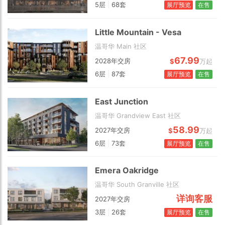
5层
|
68套
展厅预览
在售
Little Mountain - Vesa
温哥华 Main 社区
67.99
2028年交房
$
万起
6层
|
87套
展厅预览
在售
East Junction
温哥华 Grandview East 社区
58.99
2027年交房
$
万起
6层
|
73套
展厅预览
在售
Emera Oakridge
温哥华 South Granville 社区
详询客服
2027年交房
3层
|
26套
展厅预览
在售