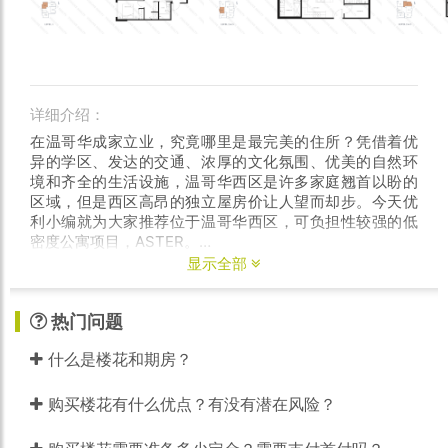
详细介绍：
在温哥华成家立业，究竟哪里是最完美的住所？凭借着优
异的学区、发达的交通、浓厚的文化氛围、优美的自然环
境和齐全的生活设施，温哥华西区是许多家庭翘首以盼的
区域，但是西区高昂的独立屋房价让人望而却步。今天优
利小编就为大家推荐位于温哥华西区，可负担性较强的低
密度公寓项目，ASTER。
显示全部
温哥华著名的两家蒙氏学校VANCOUVER MONTESSORI
SCHOOL和MARPOLE BILINGUAL MONTESSORI均在
热门问题
ASTER项目附近。对于有学龄前儿童的家庭来说，居住在
ASTER，上学仅有1KM左右，步行可达，车程仅3分钟。
什么是楼花和期房？
ASTER所在学区对应的公立学校分别为DAVID LLOYD
GEORGE小学和SIR WINSTON CHURCHILL中学，均是教
育质量优异的公立学校，尤其是SIR WINSTON
购买楼花有什么优点？有没有潜在风险？
CHURCHILL中学，在最新的菲沙河谷教育机构排名中位列
温哥华市公立学校第二名。该中学提供IB课程，完成后可