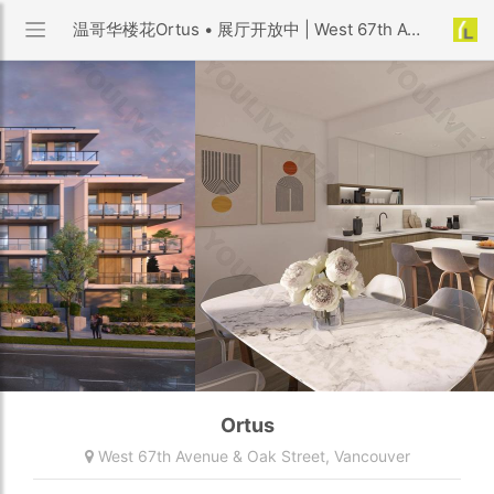
温哥华楼花Ortus • 展厅开放中 | West 67th Avenue & Oak Street, Vancouver
Ortus
West 67th Avenue & Oak Street,
Vancouver