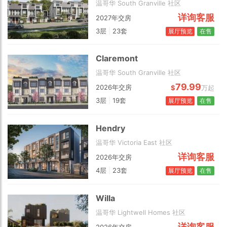
温哥华 South Granville 社区
详询客服
2027年交房
3层
|
23套
展厅预览
在售
Claremont
温哥华 South Granville 社区
79.99
2026年交房
$
万起
3层
|
19套
展厅预览
在售
Choose view
Map view
Satellite
Hendry
Traffic conditions
温哥华 Victoria East 社区
Show traffic incidents
详询客服
2026年交房
4层
|
23套
展厅预览
在售
Willa
温哥华 Lightwell Homes 社区
详询客服
2026年交房