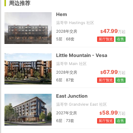
周边推荐
Hem
温哥华 Hastings 社区
47.99
2028年交房
$
万起
5层
|
68套
展厅预览
在售
Little Mountain - Vesa
温哥华 Main 社区
67.99
2028年交房
$
万起
6层
|
87套
展厅预览
在售
East Junction
温哥华 Grandview East 社区
58.99
2027年交房
$
万起
6层
|
73套
展厅预览
在售