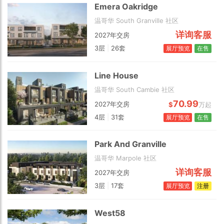
Emera Oakridge
温哥华 South Granville 社区
详询客服
2027年交房
3层
|
26套
展厅预览
在售
Line House
温哥华 South Cambie 社区
2 km
70.99
2027年交房
$
万起
4层
|
31套
展厅预览
在售
Park And Granville
温哥华 Marpole 社区
详询客服
2027年交房
3层
|
17套
展厅预览
注册
West58