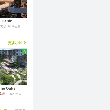
Harlin
Reign At Metrotown - South Tower
5
43
万起
2028交房
$
万起
2028交房
更多小区
高贵林
列治文
The Oaks
Sussex Square
3
278
|
|
/呎
2022年建
$
/呎
1974年建