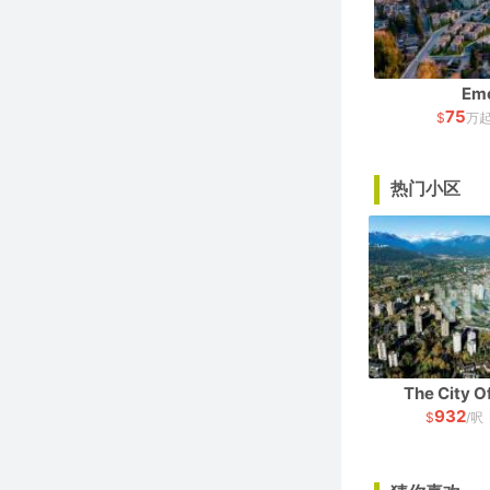
Em
75
$
万
热门小区
The City 
932
$
/呎