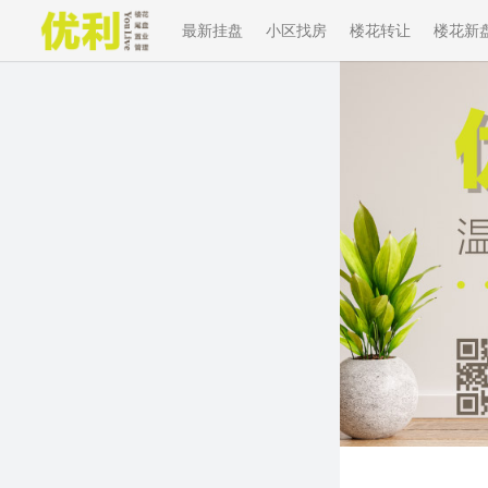
最新挂盘
小区找房
楼花转让
楼花新