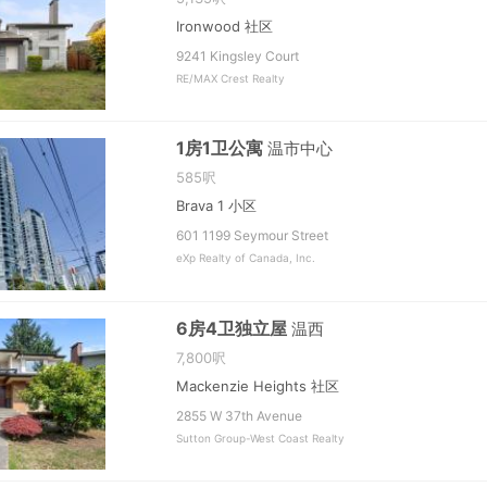
Ironwood 社区
9241 Kingsley Court
RE/MAX Crest Realty
1房1卫公寓
温市中心
585呎
Brava 1 小区
601 1199 Seymour Street
eXp Realty of Canada, Inc.
6房4卫独立屋
温西
7,800呎
Mackenzie Heights 社区
2855 W 37th Avenue
Sutton Group-West Coast Realty