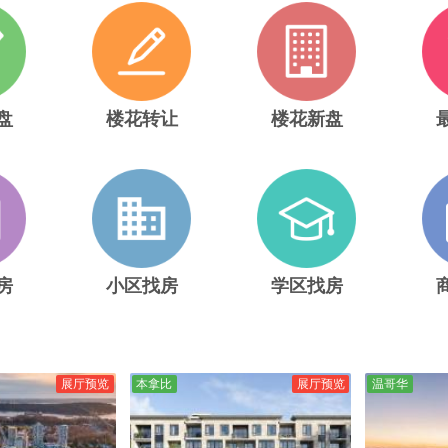
盘
楼花转让
楼花新盘
房
小区找房
学区找房
展厅预览
本拿比
展厅预览
温哥华