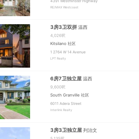
4391 Westminster Highway
RE/MAX Westcoast
3房3卫双拼
温西
4,026呎
Kitsilano 社区
1 2764 W 14 Avenue
LPT Realty
6房7卫独立屋
温西
9,600呎
South Granville 社区
6011 Adera Street
Interlink Realty
3房3卫独立屋
列治文
5,135呎