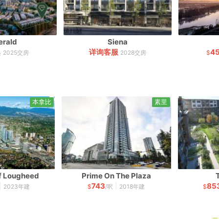
erald
Siena
详询客服
4
起
2025交房
2028交房
$
本拿比
素里
Of Lougheed
Prime On The Plaza
743
85
|
|
2023年建
$
/呎
2018年建
$