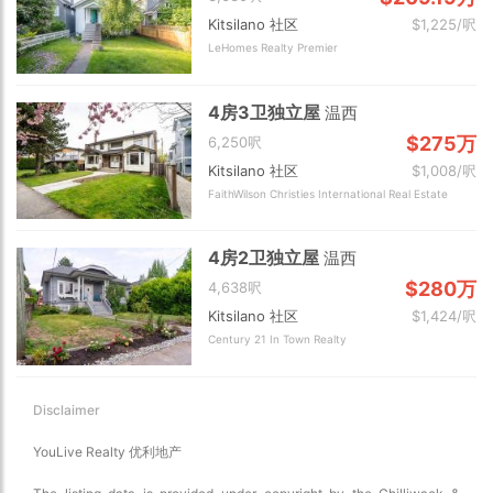
Kitsilano 社区
$1,225/呎
LeHomes Realty Premier
4房3卫独立屋
温西
$275万
6,250呎
Kitsilano 社区
$1,008/呎
FaithWilson Christies International Real Estate
4房2卫独立屋
温西
$280万
4,638呎
Kitsilano 社区
$1,424/呎
Century 21 In Town Realty
Disclaimer
YouLive Realty 优利地产