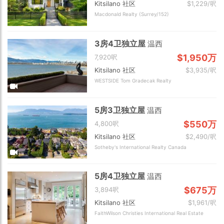
Kitsilano 社区
$1,229/呎
Macdonald Realty (Surrey/152)
3房4卫独立屋
温西
$1,950万
7,920呎
Kitsilano 社区
$3,935/呎
WESTSIDE Tom Gradecak Realty
5房3卫独立屋
温西
$550万
4,800呎
Kitsilano 社区
$2,490/呎
Sotheby's International Realty Canada
5房4卫独立屋
温西
$675万
3,894呎
Kitsilano 社区
$1,961/呎
FaithWilson Christies International Real Estate