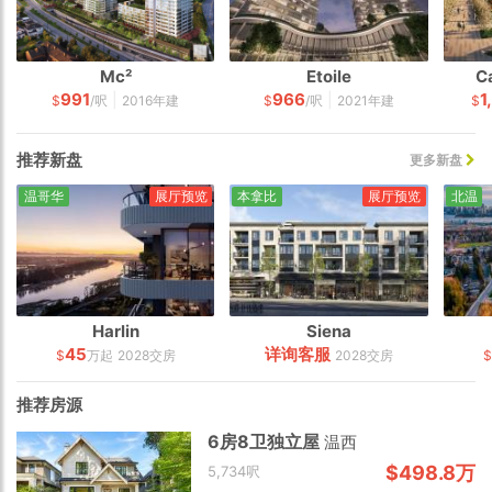
Mc²
Etoile
C
991
966
1
|
|
$
/呎
2016年建
$
/呎
2021年建
$
推荐新盘
更多新盘
温哥华
展厅预览
本拿比
展厅预览
北温
Harlin
Siena
45
详询客服
$
万起
2028交房
2028交房
推荐房源
6房8卫独立屋
温西
$498.8万
5,734呎