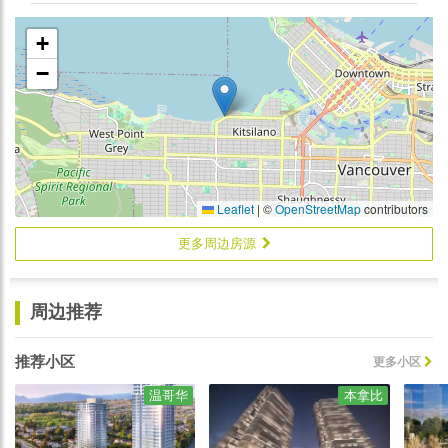
+
−
Leaflet
|
©
OpenStreetMap
contributors
更多周边房源
周边推荐
推荐小区
更多小区
温哥华
本拿比