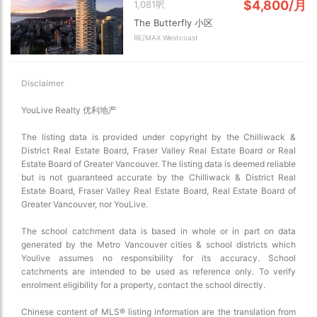
$4,800/月
1,081呎
The Butterfly 小区
RE/MAX Westcoast
Disclaimer
YouLive Realty 优利地产
The listing data is provided under copyright by the Chilliwack &
District Real Estate Board, Fraser Valley Real Estate Board or Real
Estate Board of Greater Vancouver. The listing data is deemed reliable
but is not guaranteed accurate by the Chilliwack & District Real
Estate Board, Fraser Valley Real Estate Board, Real Estate Board of
Greater Vancouver, nor YouLive.
The school catchment data is based in whole or in part on data
generated by the Metro Vancouver cities & school districts which
Youlive assumes no responsibility for its accuracy. School
catchments are intended to be used as reference only. To verify
enrolment eligibility for a property, contact the school directly.
Chinese content of MLS® listing information are the translation from