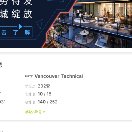
息
Vancouver Technical
中学
232套
学区房:
7
10
/ 18
市排名:
931
140
/ 252
省排名:
学区详情