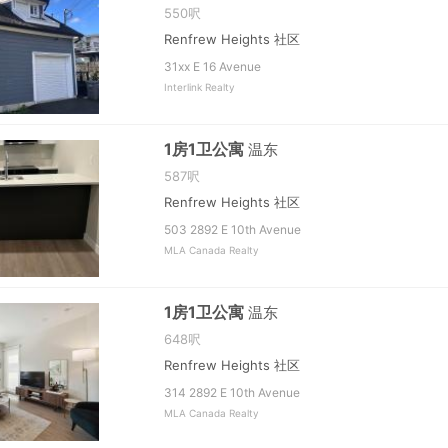
550呎
Renfrew Heights 社区
31xx E 16 Avenue
Interlink Realty
1房1卫公寓
温东
587呎
Renfrew Heights 社区
503 2892 E 10th Avenue
MLA Canada Realty
1房1卫公寓
温东
648呎
Renfrew Heights 社区
314 2892 E 10th Avenue
MLA Canada Realty