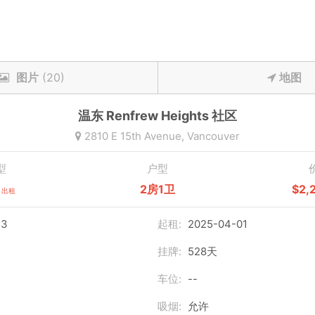
图片
(20)
地图
温东
Renfrew Heights
社区
2810 E 15th Avenue,
Vancouver
型
户型
2房1卫
$2,
出租
53
起租:
2025-04-01
挂牌:
528天
车位:
--
吸烟:
允许