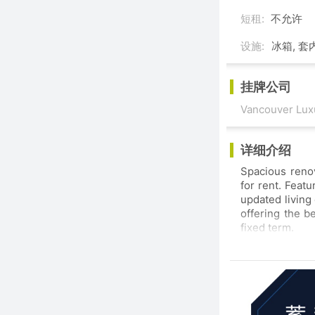
短租:
不允许
设施:
冰箱, 套
挂牌公司
Vancouver Lux
详细介绍
Spacious renovated 2
for rent. Featuring two bedrooms this ba
updated living 
offering the best that R
fixed term.