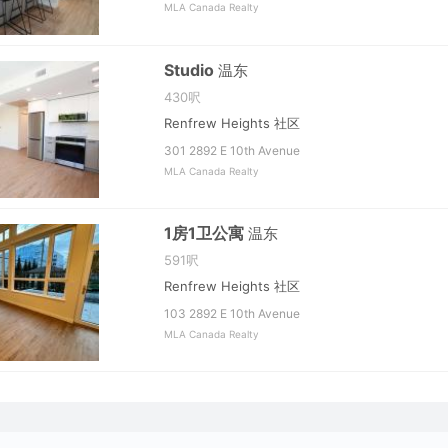
MLA Canada Realty
Studio
温东
430呎
Renfrew Heights 社区
301 2892 E 10th Avenue
MLA Canada Realty
1房1卫公寓
温东
591呎
Renfrew Heights 社区
103 2892 E 10th Avenue
MLA Canada Realty