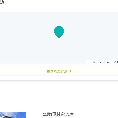
边
Terms of use
© 
更多周边房源
2房1卫其它
温东