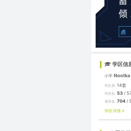
学区信
Nootka
小学
14套
学区房:
53
/ 5
市排名:
704
/ 
省排名:
学区详情