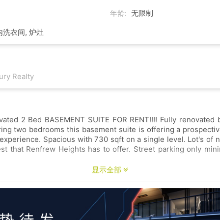
年龄:
无限制
内洗衣间, 炉灶
ury Realty
 Bed BASEMENT SUITE FOR RENT!!!! Fully renovated basement suite
sement suite is offering a prospective tenant a fully
experience. Spacious with 730 sqft on a single level. Lot's of n
enfrew Heights has to offer. Street parking only minimum 12 month
显示全部