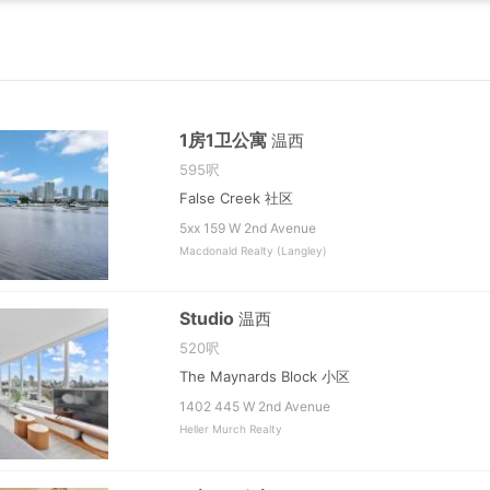
1房1卫公寓
温西
595呎
False Creek 社区
5xx 159 W 2nd Avenue
Macdonald Realty (Langley)
Studio
温西
520呎
The Maynards Block 小区
1402 445 W 2nd Avenue
Heller Murch Realty