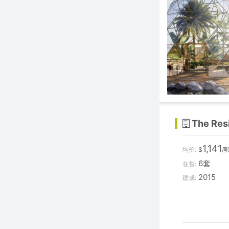
The Res
1,141
均价:
$
/
6套
在售:
2015
建成: