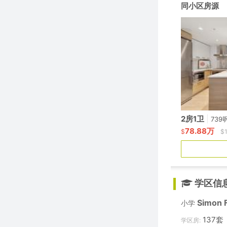
同小区房源
2房1卫
|
739
78.88万
$
$
学区信
Simon 
小学
137套
学区房: