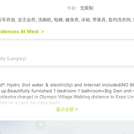
年龄:
无限制
行车存放, 业主会所, 洗碗机, 电梯, 健身房, 冰箱, 带家具, 套内洗衣间,
sidences At West
ty (Langley)
ed*. Hydro (hot water & electricity) and Internet included(NO 
up.Beautifully furnished 1 bedroom 1 bathroom+Big Den unit 
ot(extra charge) in Olympic Village.Walking distance to Expo Li
ered on a case-by-case basis.
显示全部