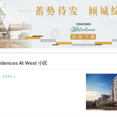
idences At West 小区
呎
-8.35% ↓