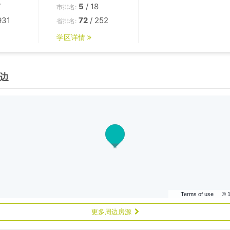
7
5
/ 18
市排名:
931
72
/ 252
省排名:
学区详情
边
Terms of use
© 
更多周边房源