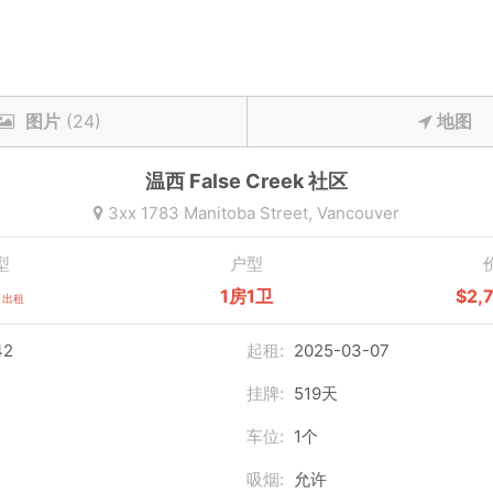
图片
(24)
地图
温西
False Creek
社区
3xx 1783 Manitoba Street,
Vancouver
型
户型
1房1卫
$2,
出租
42
起租:
2025-03-07
挂牌:
519天
车位:
1个
吸烟:
允许