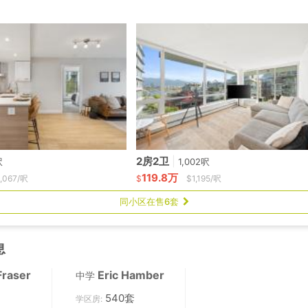
2房2卫
|
呎
1,002呎
119.8万
1,067/呎
$
$1,195/呎
同小区在售6套
息
Fraser
Eric Hamber
中学
540套
学区房: