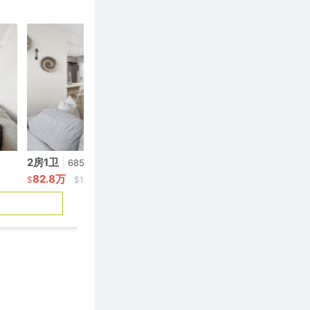
2房1卫
|
2房2卫
|
685呎
999呎
82.8万
109.99万
$
$1,208/呎
$
$1,10