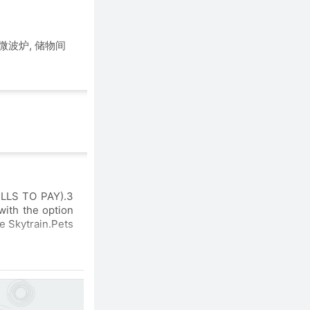
 微波炉, 储物间
BILLS TO PAY).3
with the option
ne Skytrain.Pets