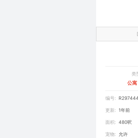
类
公寓
编号:
R29744
更新:
1年前
面积:
480呎
宠物:
允许