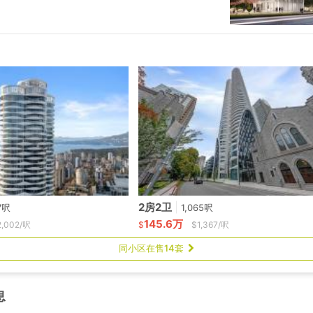
2房2卫
|
7呎
1,065呎
145.6万
2,002/呎
$
$1,367/呎
同小区在售14套
息