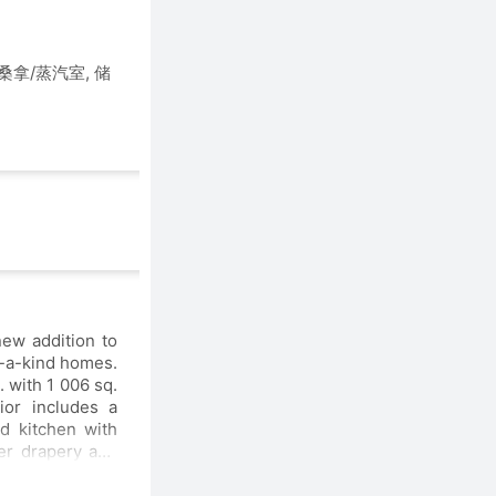
 桑拿/蒸汽室, 储
f-a-kind homes.
rior includes a
 sky spa