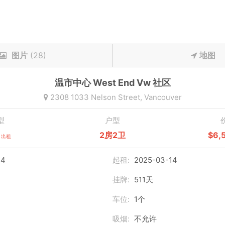
图片
(28)
地图
温市中心
West End Vw
社区
2308 1033 Nelson Street,
Vancouver
型
户型
2房2卫
$6,
出租
54
起租:
2025-03-14
挂牌:
511天
车位:
1个
吸烟:
不允许