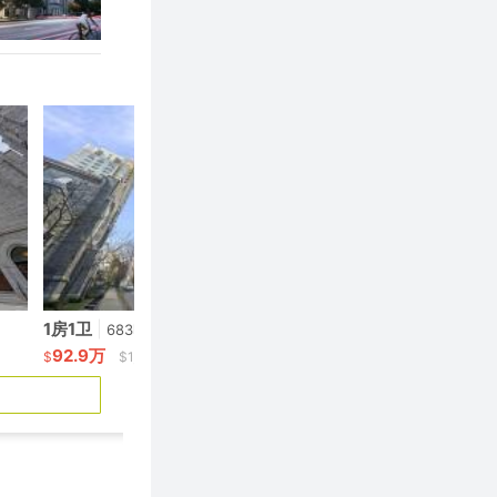
1房1卫
|
1房1卫
|
683呎
679呎
92.9万
97.89万
$
$1,360/呎
$
$1,441