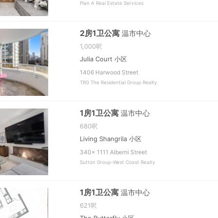
Plan A Real Estate Services
2房1卫公寓
温市中心
1,000呎
Julia Court 小区
1406 Harwood Street
TRG The Residential Group Realty
1房1卫公寓
温市中心
680呎
Living Shangrila 小区
340x 1111 Alberni Street
Sutton Group-West Coast Realty
1房1卫公寓
温市中心
621呎
The Butterfly 小区