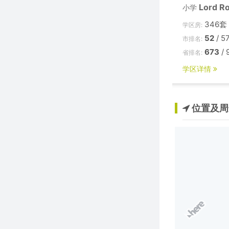
Lord R
小学
346套
学区房:
52
/ 5
市排名:
673
/ 
省排名:
学区详情
位置及周