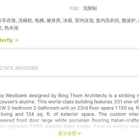
年龄:
无限制
行车存放, 洗碗机, 电梯, 健身房, 冰箱, 室内泳池, 套内洗衣间, 微波炉,
灶, 热水池
terfly
ESTATE ADVISORS
m Architects is a striking new addition to
uver’s skyline. This world-class building features 331 one-o
23rd floor spans 1 130 sq. ft. with 1 006 sq.
r living and 124 sq. ft. of exterior space. The custom inte
ite porcelain flooring Italian-crafted kitchen with
eer drapery and
enhance the light-filled space. LEED Gold certified the building excels in
显示全部
cy and water conservation. Amenities include a 24-hour concierge