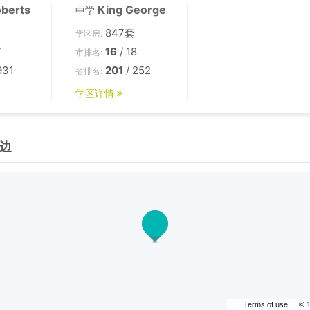
oberts
King George
中学
847套
学区房:
7
16
/ 18
市排名:
931
201
/ 252
省排名:
学区详情
边
Terms of use
© 