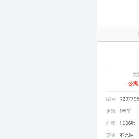
类
公寓
编号:
R29779
更新:
1年前
面积:
1,006呎
宠物:
不允许