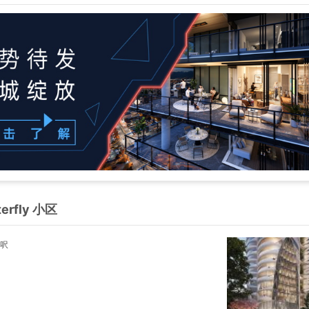
pool & gym. 1 Parking Stall 1 Storage 1 Bicycle Storage 1 Bike Loop
terfly 小区
/呎