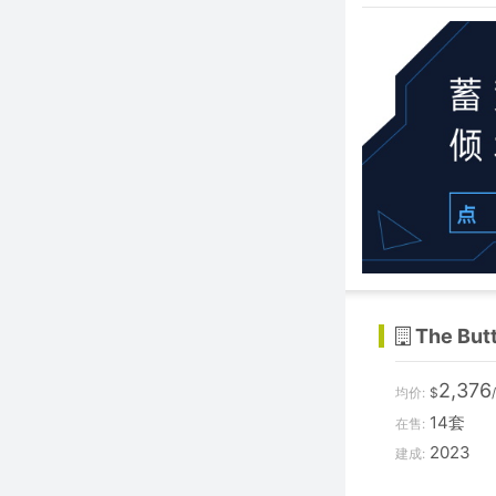
The But
2,376
均价:
$
14套
在售:
2023
建成: