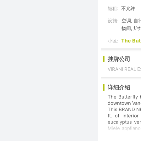
短租:
不允许
设施:
空调, 自
物间, 炉
The But
小区:
挂牌公司
VIRANI REAL 
详细介绍
The Butterfly by Westbank designed by Bing Tho
downtown Vanco
This BRAND NEW 2-bedroom 2-bathroom unit on 
ft. of interio
eucalyptus veneered front door large wh
Miele appliances upgraded TOTO washlet bidet toielts. Floor-to-ceiling sh
curved glass walls 
energy efficien