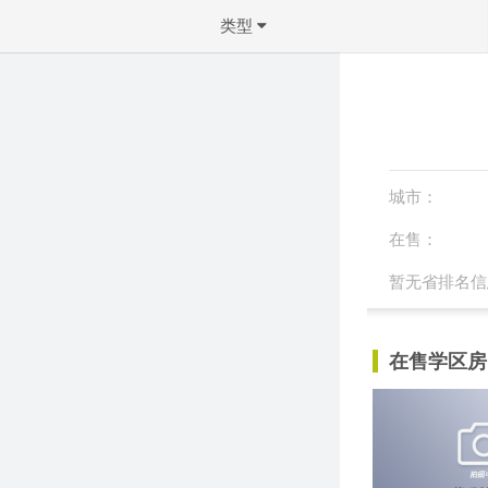
类型
不限
公寓
联排
城市：
双拼屋
在售：
独立屋
暂无省排名信
确定
在售学区房