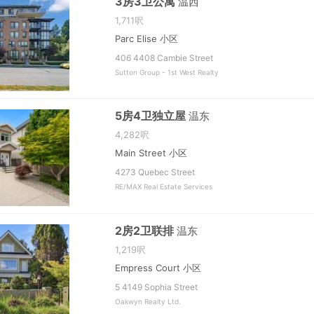
3房3卫公寓
温西
1,711呎
Parc Elise 小区
406 4408 Cambie Street
Sutton Group - 1st West Realty
5房4卫独立屋
温东
4,282呎
Main Street 小区
4273 Quebec Street
RE/MAX Real Estate Services
2房2卫联排
温东
1,219呎
Empress Court 小区
5 4149 Sophia Street
Oakwyn Realty Ltd.