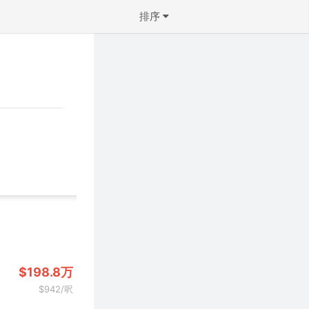
排序
↻ 默认排序
↓ 房龄从新到旧
↑ 价格从低到高
↓ 价格从高到低
↓ 面积从大到小
↑ 面积从小到大
确定
$198.8万
$942/呎