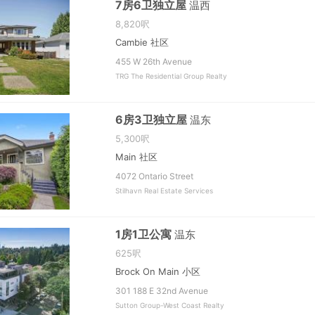
7房6卫独立屋
温西
8,820呎
Cambie 社区
455 W 26th Avenue
TRG The Residential Group Realty
6房3卫独立屋
温东
5,300呎
Main 社区
4072 Ontario Street
Stilhavn Real Estate Services
1房1卫公寓
温东
625呎
Brock On Main 小区
301 188 E 32nd Avenue
Sutton Group-West Coast Realty