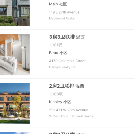
Main 社区
119 E 27th Avenue
Macdonald Realty
3房3卫联排
温西
1,381呎
Beau 小区
4170 Columbia Street
Oakwyn Realty Ltd.
2房2卫联排
温西
1,008呎
Kinsley 小区
221 471 W 28th Avenue
Sutton Group - 1st West Realty