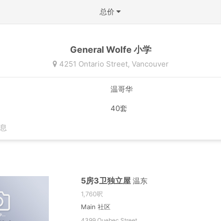
总价
不限
General Wolfe 小学
50万以下
4251 Ontario Street,
Vancouver
50-100万
温哥华
100-150万
40套
150-200万
息
200-300万
300-500万
500万以上
5房3卫独立屋
温东
1,760呎
确定
Main 社区
4399 Quebec Street