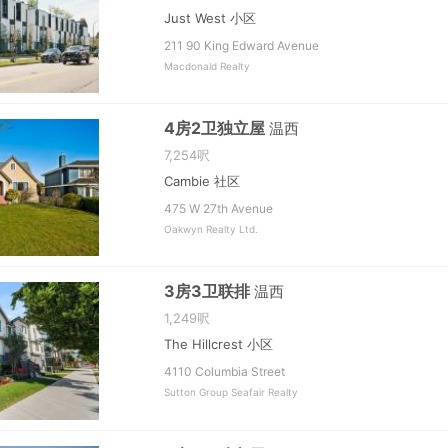
Just West 小区
211 90 King Edward Avenue
Macdonald Realty
4房2卫独立屋
温西
7,254呎
Cambie 社区
475 W 27th Avenue
Oakwyn Realty Ltd.
3房3卫联排
温西
1,249呎
The Hillcrest 小区
4110 Columbia Street
Sutton Group Seafair Realty