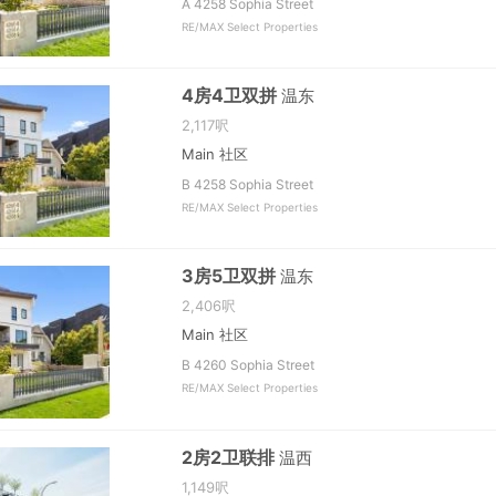
A 4258 Sophia Street
RE/MAX Select Properties
4房4卫双拼
温东
2,117呎
Main 社区
B 4258 Sophia Street
RE/MAX Select Properties
3房5卫双拼
温东
2,406呎
Main 社区
B 4260 Sophia Street
RE/MAX Select Properties
2房2卫联排
温西
1,149呎