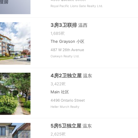
Royal Pacific Lions Gate Realty Ltd.
3房3卫联排
温西
1,685呎
The Grayson 小区
487 W 26th Avenue
Oakwyn Realty Ltd.
4房2卫独立屋
温东
3,422呎
Main 社区
4496 Ontario Street
Heller Murch Realty
5房5卫独立屋
温东
2,625呎