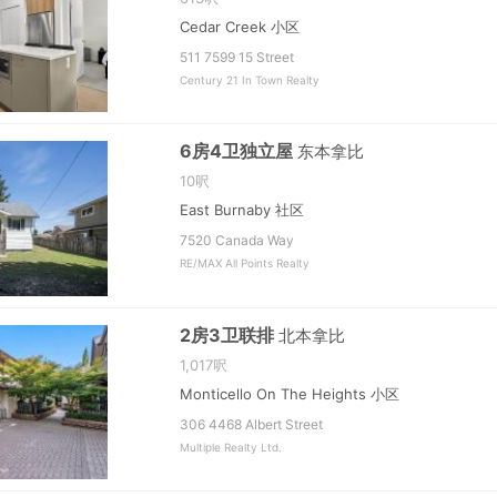
Cedar Creek 小区
511 7599 15 Street
Century 21 In Town Realty
6房4卫独立屋
东本拿比
10呎
East Burnaby 社区
7520 Canada Way
RE/MAX All Points Realty
2房3卫联排
北本拿比
1,017呎
Monticello On The Heights 小区
306 4468 Albert Street
Multiple Realty Ltd.