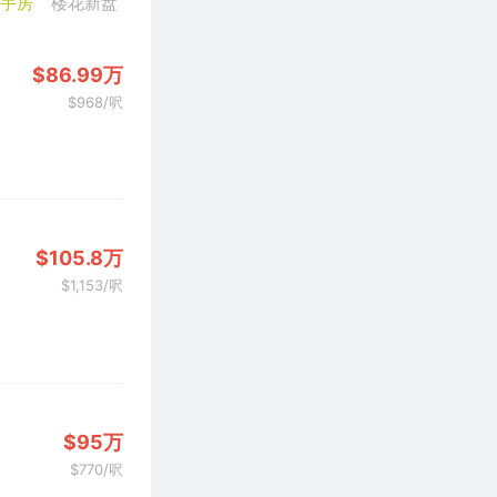
二手房
楼花新盘
$86.99万
$968/呎
$105.8万
$1,153/呎
$95万
$770/呎