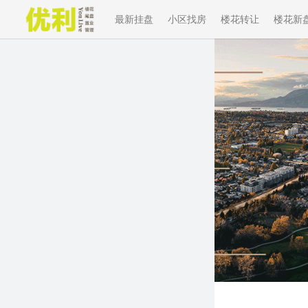
最新挂盘
小区找房
楼花转让
楼花新