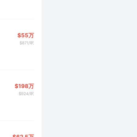
$55万
$871/呎
$198万
$924/呎
$62.5万