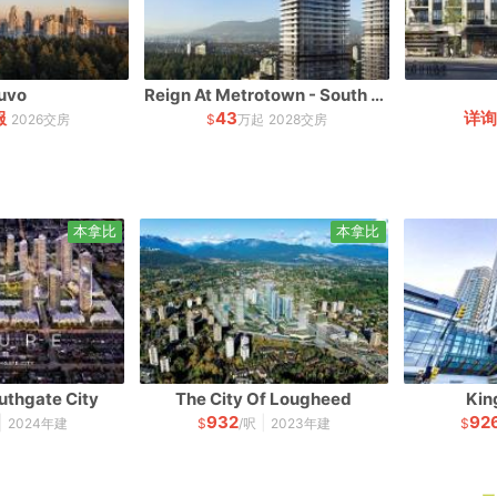
uvo
Reign At Metrotown - South Tower
服
43
详询
2026交房
$
万起
2028交房
本拿比
本拿比
uthgate City
The City Of Lougheed
Kin
932
92
|
|
2024年建
$
/呎
2023年建
$