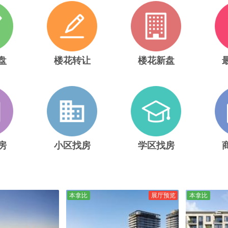
盘
楼花转让
楼花新盘
房
小区找房
学区找房
本拿比
展厅预览
本拿比