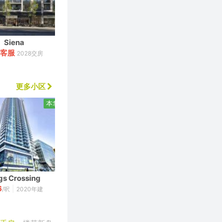
Siena
Harlin
客服
45
2028交房
$
万起
2028交房
更多小区
本拿比
列治文
gs Crossing
2 River Green
6
1,220
|
|
/呎
2020年建
$
/呎
2020年建