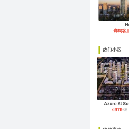
N
详询客
热门小区
Azure At So
979
$
/呎