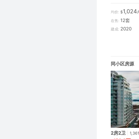
1,024
均价:
$
12套
在售:
2020
建成:
同小区房源
2房2卫
|
1,36