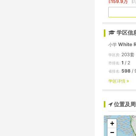
159.9万
$
$1
学区信
White 
小学
203套
学区房:
1
/ 2
市排名:
598
/ 
省排名:
学区详情
位置及周
+
−