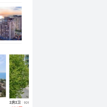
2房2卫
|
2房3卫
|
926呎
1,170呎