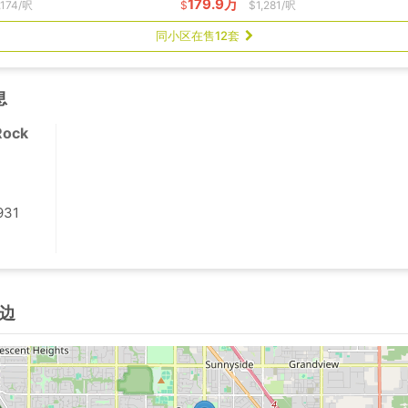
179.9万
,174/呎
$
$1,281/呎
同小区在售12套
息
Rock
931
边