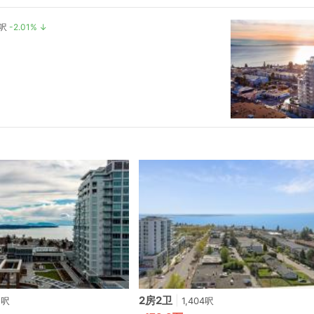
/呎
-2.01% ↓
2房2卫
|
1呎
1,404呎