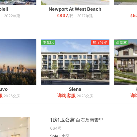
leil
Newport At West Beach
837
5
|
|
呎
2022年建
$
/呎
2017年建
$
本拿比
展厅预览
高贵林
uvo
Siena
服
详询客服
详
2026交房
2028交房
1房1卫公寓
白石及南素里
664呎
Soleil 小区