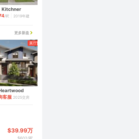
Kitchner
Berkeley Village
74
587
|
|
/呎
2019年建
$
/呎
2019年建
更多新盘
展厅预览
北温
展厅预览
温哥华
Heartwood
Emerald
询客服
75
2025交房
$
万起
2025交房
$39.99万
$602/呎