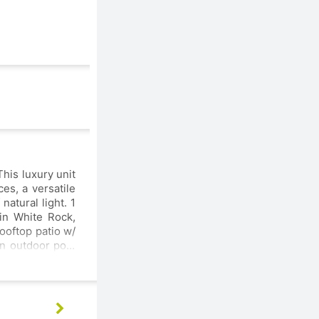
his luxury unit
es, a versatile
atural light. 1
 in White Rock,
rooftop patio w/
an outdoor pool
 beach, shops,