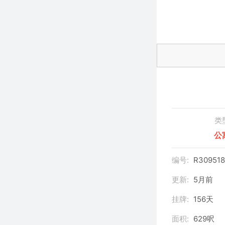
类
公
编号:
R30951
更新:
5月前
挂牌:
156天
面积:
629呎