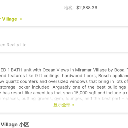
地税:
$2,888.36
 Village
en Realty Ltd.
BED 1 BATH unit with Ocean Views in Miramar Village by Bosa. T
end features like 9 ft ceilings, hardwood floors, Bosch applianc
w/ quartz counters and oversized windows that bring in lots of n
storage locker included. Arguably one of the best buildings
 has resort like amenities that span 15,000 sqft and include a 
fireplaces, putting greens, gym, lounges, and the best part - 
b. This unit truly embodies White Rock coastal living -
显示全部
 amenities all within a short walk.
 Village 小区