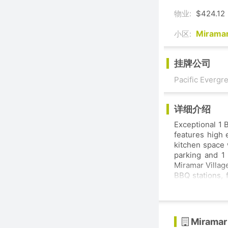
物业:
$424.12
Miramar
小区:
挂牌公司
Pacific Evergre
详细介绍
Exceptional 1 
features high 
kitchen space 
parking and 1 
Miramar Village
BBQ stations, 
deck w/hot tu
restaurants and
Miramar